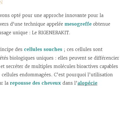
ON
avons opté pour une approche innovante pour la
vers d'une technique appelée
mesogreffe
obtenue
à usage unique : Le RIGENERAKIT.
rincipe des
cellules souches
; ces cellules sont
tés biologiques uniques : elles peuvent se différencier
s et secréter de multiples molécules bioactives capables
e cellules endommagées. C’est pourquoi l’utilisation
ur la
repousse des cheveux
dans l’
alopécie