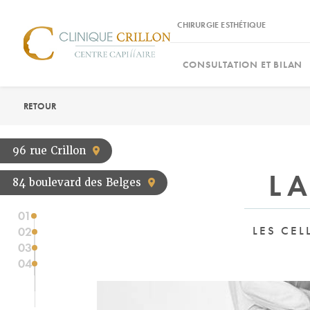
Panneau de gestion des cookies
CHIRURGIE ESTHÉTIQUE
CONSULTATION ET BILAN
RETOUR
96 rue Crillon
L
84 boulevard des Belges
01
LES CEL
02
03
04