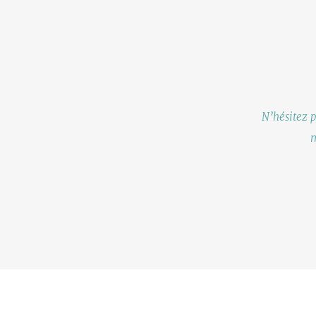
N’hésitez 
m