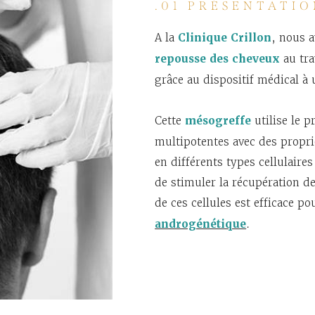
.01 PRÉSENTATI
A la
Clinique Crillon
, nous 
repousse des cheveux
au tra
grâce au dispositif médical 
Cette
mésogreffe
utilise le p
multipotentes avec des proprié
en différents types cellulaire
de stimuler la récupération d
de ces cellules est efficace po
androgénétique
.